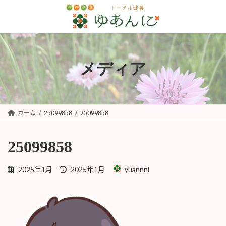
コ
ナ
ン
ビ
テ
ゲ
ン
ー
ツ
シ
へ
ョ
メディア
ス
ン
キ
に
ッ
移
プ
動
ホーム
25099858
25099858
25099858
最
2025年1月
2025年1月
yuannni
終
更
新
日
時