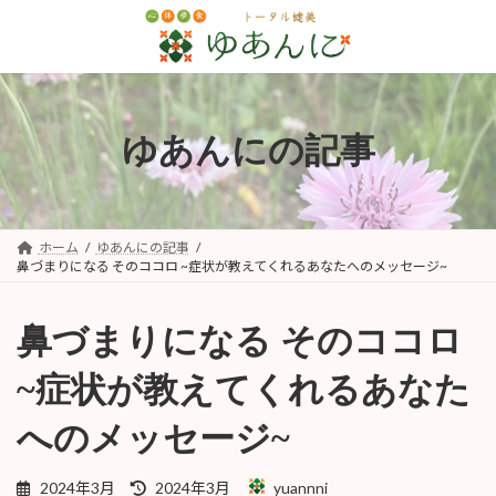
コ
ナ
ン
ビ
テ
ゲ
ン
ー
ツ
シ
へ
ョ
ゆあんにの記事
ス
ン
キ
に
ッ
移
プ
動
ホーム
ゆあんにの記事
鼻づまりになる そのココロ ~症状が教えてくれるあなたへのメッセージ~
鼻づまりになる そのココロ
~症状が教えてくれるあなた
へのメッセージ~
最
2024年3月
2024年3月
yuannni