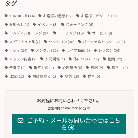
ブ
タグ
YURUKU®︎
(14)
お客様の感想
(22)
お客様エピソード
(1)
お知らせ
(1)
イベント
(3)
ウォーキング
(6)
コンディショニング
(34)
コーチング
(10)
サービス
(8)
スピリチュアル
(6)
セッション
(38)
パーソナルセッション
(1)
ボディ
(24)
メンタル
(12)
ライブ動画
(2)
レッスン
(36)
レッスン内容
(9)
人間関係
(1)
体について
(16)
動画
(22)
子育て
(4)
季節もの
(1)
心理療法
(8)
日記
(9)
暮らし
(2)
理念
(12)
病は気から
(1)
症例
(19)
食育
(5)
お気軽にお問い合わせください。
営業時間 10:00-19:00 [不定休]
ご予約・メールお問い合わせはこち
ら