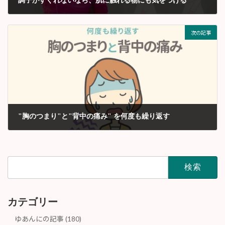
調子がすぐれないなら、肌に触れる物にも気をつける
2024年1月
次の記事
"胸のつまり"と"背中の痛み" を何度も繰り返す
2024年3月
検
索:
カテゴリー
ゆあんにの記事 (180)