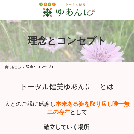
コ
ナ
ン
ビ
テ
ゲ
ン
ー
ツ
シ
へ
ョ
理念とコンセプト
ス
ン
キ
に
ッ
移
プ
動
ホーム
理念とコンセプト
トータル健美ゆあんに とは
本来ある姿を取り戻し唯一無
人とのご縁に感謝し
二の存在
として
確立していく場所