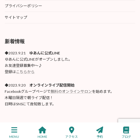
プライバシーポリシー
サイトマップ
新着情報
◆2023.9.21
ゆあんに公式LINE
ゆあんに公式LINEがオープンしました。
お友達登録募集中〜♪
登録は
こちらから
◆2023.9.20
オンラインライブ配信開始
Facebookグループページで
無料のオンラインサロン
を始めます。
木曜日隔週で朝ライブ配信！
日時はSNSにて告知致します。
Copyright © トータル健美ゆあんに 公式サイト All Rights Reserved.
MENU
HOME
アクセス
予約
ブログ