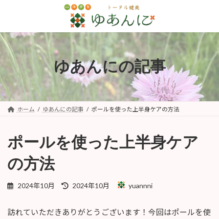
コ
ナ
ン
ビ
テ
ゲ
ン
ー
ツ
シ
へ
ョ
ゆあんにの記事
ス
ン
キ
に
ッ
移
プ
動
ホーム
ゆあんにの記事
ポールを使った上半身ケアの方法
ポールを使った上半身ケア
の方法
最
2024年10月
2024年10月
yuannni
終
更
訪れていただきありがとうございます！今回はポールを使
新