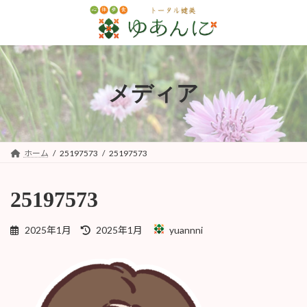
コ
ナ
ン
ビ
テ
ゲ
ン
ー
ツ
シ
へ
ョ
メディア
ス
ン
キ
に
ッ
移
プ
動
ホーム
25197573
25197573
25197573
最
2025年1月
2025年1月
yuannni
終
更
新
日
時