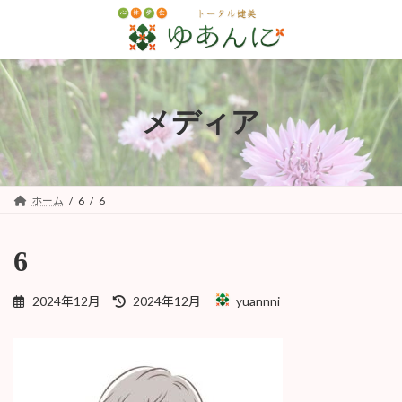
コ
ナ
ン
ビ
テ
ゲ
ン
ー
ツ
シ
へ
ョ
メディア
ス
ン
キ
に
ッ
移
プ
動
ホーム
6
6
6
最
2024年12月
2024年12月
yuannni
終
更
新
日
時