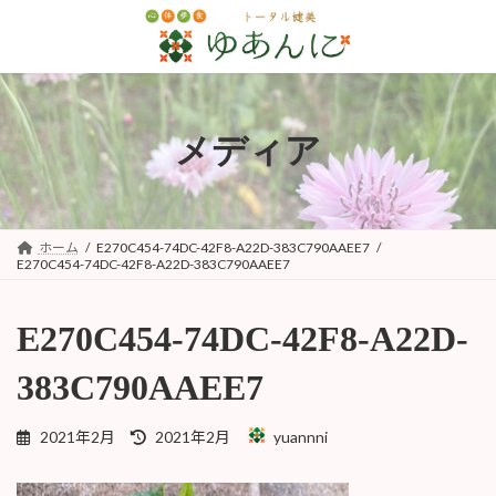
コ
ナ
ン
ビ
テ
ゲ
ン
ー
ツ
シ
へ
ョ
メディア
ス
ン
キ
に
ッ
移
プ
動
ホーム
E270C454-74DC-42F8-A22D-383C790AAEE7
E270C454-74DC-42F8-A22D-383C790AAEE7
E270C454-74DC-42F8-A22D-
383C790AAEE7
最
2021年2月
2021年2月
yuannni
終
更