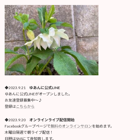
◆2023.9.21
ゆあんに公式LINE
ゆあんに公式LINEがオープンしました。
お友達登録募集中〜♪
登録は
こちらから
◆2023.9.20
オンラインライブ配信開始
Facebookグループページで
無料のオンラインサロン
を始めます。
木曜日隔週で朝ライブ配信！
日時はSNSにて告知致します。