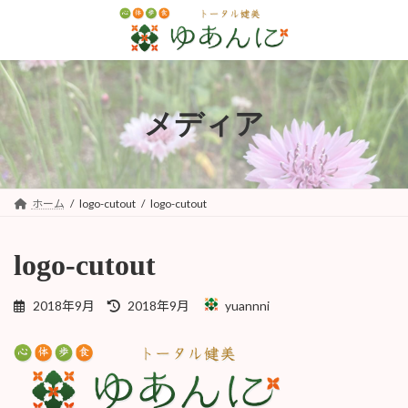
コ
ナ
ン
ビ
テ
ゲ
ン
ー
ツ
シ
へ
ョ
メディア
ス
ン
キ
に
ッ
移
プ
動
ホーム
logo-cutout
logo-cutout
logo-cutout
最
2018年9月
2018年9月
yuannni
終
更
新
日
時