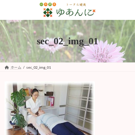
コ
ナ
ン
ビ
テ
ゲ
ン
ー
ツ
シ
へ
ョ
sec_02_img_01
ス
ン
キ
に
ッ
移
プ
動
ホーム
sec_02_img_01