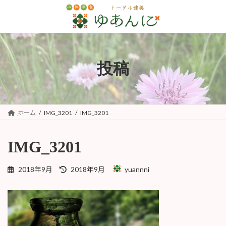
コ
ナ
ン
ビ
テ
ゲ
ン
ー
ツ
シ
へ
ョ
投稿
ス
ン
キ
に
ッ
移
プ
動
ホーム
IMG_3201
IMG_3201
IMG_3201
最
2018年9月
2018年9月
yuannni
終
更
新
日
時