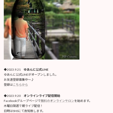
◆2023.9.21
ゆあんに公式LINE
ゆあんに公式LINEがオープンしました。
お友達登録募集中〜♪
登録は
こちらから
◆2023.9.20
オンラインライブ配信開始
Facebookグループページで
無料のオンラインサロン
を始めます。
木曜日隔週で朝ライブ配信！
日時はSNSにて告知致します。