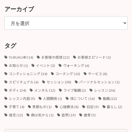
アーカイブ
ア
ー
カ
イ
ブ
タグ
YURUKU®︎
(14)
お客様の感想
(22)
お客様エピソード
(1)
お知らせ
(1)
イベント
(3)
ウォーキング
(6)
コンディショニング
(34)
コーチング
(10)
サービス
(8)
スピリチュアル
(6)
セッション
(38)
パーソナルセッション
(1)
ボディ
(24)
メンタル
(12)
ライブ動画
(2)
レッスン
(36)
レッスン内容
(9)
人間関係
(1)
体について
(16)
動画
(22)
子育て
(4)
季節もの
(1)
心理療法
(8)
日記
(9)
暮らし
(2)
理念
(12)
病は気から
(1)
症例
(19)
食育
(5)