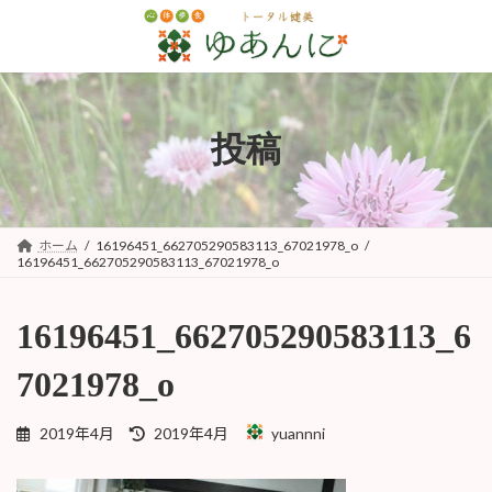
コ
ナ
ン
ビ
テ
ゲ
ン
ー
ツ
シ
へ
ョ
投稿
ス
ン
キ
に
ッ
移
プ
動
ホーム
16196451_662705290583113_67021978_o
16196451_662705290583113_67021978_o
16196451_662705290583113_6
7021978_o
最
2019年4月
2019年4月
yuannni
終
更