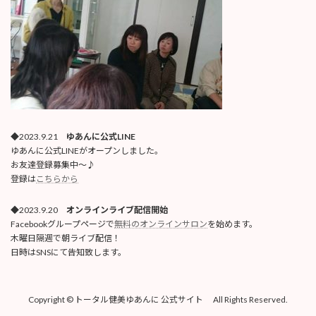
◆2023.9.21
ゆあんに公式LINE
ゆあんに公式LINEがオープンしました。
お友達登録募集中〜♪
登録は
こちらから
◆2023.9.20
オンラインライブ配信開始
Facebookグループページで
無料のオンラインサロン
を始めます。
木曜日隔週で朝ライブ配信！
日時はSNSにて告知致します。
Copyright © トータル健美ゆあんに 公式サイト All Rights Reserved.