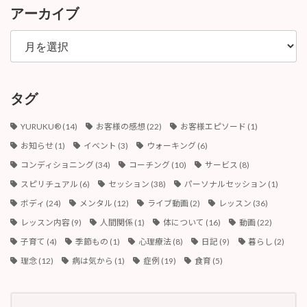
アーカイブ
ア
ー
カ
イ
ブ
タグ
YURUKU®︎
(14)
お客様の感想
(22)
お客様エピソード
(1)
お知らせ
(1)
イベント
(3)
ウォーキング
(6)
コンディショニング
(34)
コーチング
(10)
サービス
(8)
スピリチュアル
(6)
セッション
(38)
パーソナルセッション
(1)
ボディ
(24)
メンタル
(12)
ライブ動画
(2)
レッスン
(36)
レッスン内容
(9)
人間関係
(1)
体について
(16)
動画
(22)
子育て
(4)
季節もの
(1)
心理療法
(8)
日記
(9)
暮らし
(2)
理念
(12)
病は気から
(1)
症例
(19)
食育
(5)