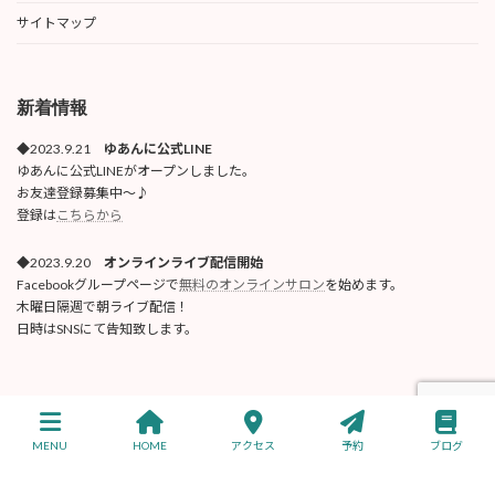
サイトマップ
新着情報
◆2023.9.21
ゆあんに公式LINE
ゆあんに公式LINEがオープンしました。
お友達登録募集中〜♪
登録は
こちらから
◆2023.9.20
オンラインライブ配信開始
Facebookグループページで
無料のオンラインサロン
を始めます。
木曜日隔週で朝ライブ配信！
日時はSNSにて告知致します。
Copyright © トータル健美ゆあんに 公式サイト All Rights Reserved.
MENU
HOME
アクセス
予約
ブログ