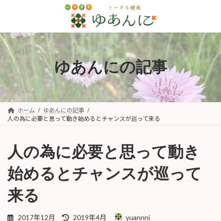
コ
ナ
ン
ビ
テ
ゲ
ン
ー
ツ
シ
へ
ョ
ゆあんにの記事
ス
ン
キ
に
ッ
移
プ
動
ホーム
ゆあんにの記事
人の為に必要と思って動き始めるとチャンスが巡って来る
人の為に必要と思って動き
始めるとチャンスが巡って
来る
最
2017年12月
2019年4月
yuannni