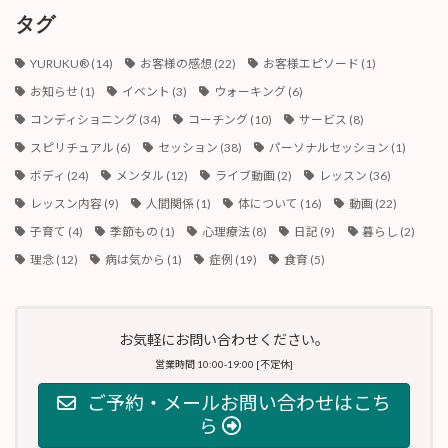
ブ
タグ
YURUKU®︎
(14)
お客様の感想
(22)
お客様エピソード
(1)
お知らせ
(1)
イベント
(3)
ウォーキング
(6)
コンディショニング
(34)
コーチング
(10)
サービス
(8)
スピリチュアル
(6)
セッション
(38)
パーソナルセッション
(1)
ボディ
(24)
メンタル
(12)
ライブ動画
(2)
レッスン
(36)
レッスン内容
(9)
人間関係
(1)
体について
(16)
動画
(22)
子育て
(4)
季節もの
(1)
心理療法
(8)
日記
(9)
暮らし
(2)
理念
(12)
病は気から
(1)
症例
(19)
食育
(5)
お気軽にお問い合わせください。
営業時間 10:00-19:00 [不定休]
ご予約・メールお問い合わせはこち
ら