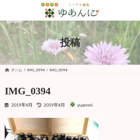
コ
ナ
ン
ビ
テ
ゲ
ン
ー
ツ
シ
へ
ョ
投稿
ス
ン
キ
に
ッ
移
プ
動
ホーム
IMG_0394
IMG_0394
IMG_0394
最
2019年4月
2019年4月
yuannni
終
更
新
日
時