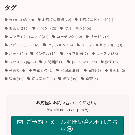
ブ
タグ
YURUKU®︎
(14)
お客様の感想
(22)
お客様エピソード
(1)
お知らせ
(1)
イベント
(3)
ウォーキング
(6)
コンディショニング
(34)
コーチング
(10)
サービス
(8)
スピリチュアル
(6)
セッション
(38)
パーソナルセッション
(1)
ボディ
(24)
メンタル
(12)
ライブ動画
(2)
レッスン
(36)
レッスン内容
(9)
人間関係
(1)
体について
(16)
動画
(22)
子育て
(4)
季節もの
(1)
心理療法
(8)
日記
(9)
暮らし
(2)
理念
(12)
病は気から
(1)
症例
(19)
食育
(5)
お気軽にお問い合わせください。
営業時間 10:00-19:00 [不定休]
ご予約・メールお問い合わせはこち
ら