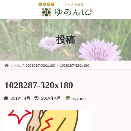
コ
ナ
ン
ビ
テ
ゲ
ン
ー
ツ
シ
へ
ョ
投稿
ス
ン
キ
に
ッ
移
プ
動
ホーム
1028287-320x180
1028287-320x180
1028287-320x180
最
2019年4月
2019年4月
yuannni
終
更
新
日
時