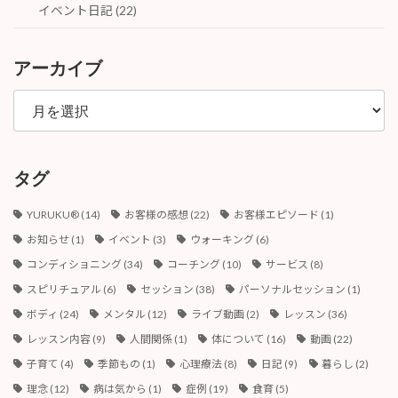
イベント日記 (22)
アーカイブ
ア
ー
カ
イ
ブ
タグ
YURUKU®︎
(14)
お客様の感想
(22)
お客様エピソード
(1)
お知らせ
(1)
イベント
(3)
ウォーキング
(6)
コンディショニング
(34)
コーチング
(10)
サービス
(8)
スピリチュアル
(6)
セッション
(38)
パーソナルセッション
(1)
ボディ
(24)
メンタル
(12)
ライブ動画
(2)
レッスン
(36)
レッスン内容
(9)
人間関係
(1)
体について
(16)
動画
(22)
子育て
(4)
季節もの
(1)
心理療法
(8)
日記
(9)
暮らし
(2)
理念
(12)
病は気から
(1)
症例
(19)
食育
(5)