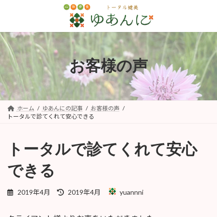
コ
ナ
ン
ビ
テ
ゲ
ン
ー
ツ
シ
へ
ョ
お客様の声
ス
ン
キ
に
ッ
移
プ
動
ホーム
ゆあんにの記事
お客様の声
トータルで診てくれて安心できる
トータルで診てくれて安心
できる
最
2019年4月
2019年4月
yuannni
終
更