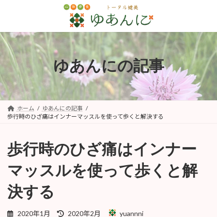
コ
ナ
ン
ビ
テ
ゲ
ン
ー
ツ
シ
へ
ョ
ゆあんにの記事
ス
ン
キ
に
ッ
移
プ
動
ホーム
ゆあんにの記事
歩行時のひざ痛はインナーマッスルを使って歩くと解決する
歩行時のひざ痛はインナー
マッスルを使って歩くと解
決する
最
2020年1月
2020年2月
yuannni