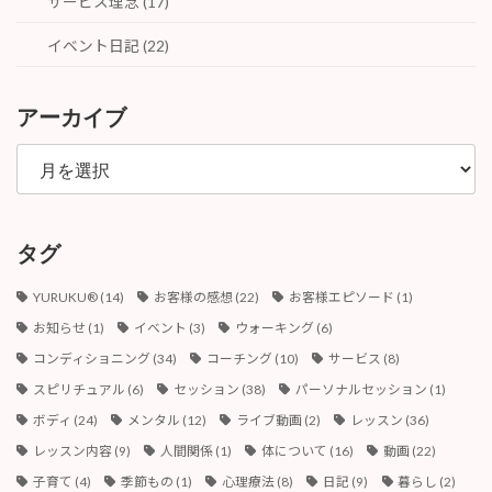
サービス理念 (17)
イベント日記 (22)
アーカイブ
ア
ー
カ
イ
ブ
タグ
YURUKU®︎
(14)
お客様の感想
(22)
お客様エピソード
(1)
お知らせ
(1)
イベント
(3)
ウォーキング
(6)
コンディショニング
(34)
コーチング
(10)
サービス
(8)
スピリチュアル
(6)
セッション
(38)
パーソナルセッション
(1)
ボディ
(24)
メンタル
(12)
ライブ動画
(2)
レッスン
(36)
レッスン内容
(9)
人間関係
(1)
体について
(16)
動画
(22)
子育て
(4)
季節もの
(1)
心理療法
(8)
日記
(9)
暮らし
(2)