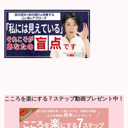
終
更
新
日
時
:
こころを楽にする７ステップ動画プレゼント中！