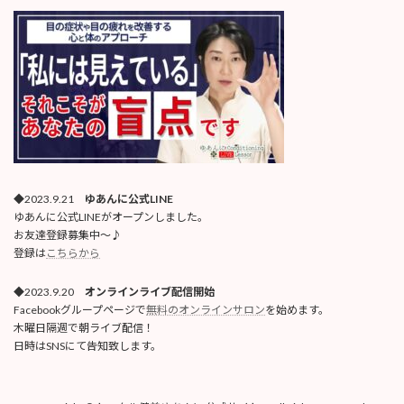
◆2023.9.21
ゆあんに公式LINE
ゆあんに公式LINEがオープンしました。
お友達登録募集中〜♪
登録は
こちらから
◆2023.9.20
オンラインライブ配信開始
Facebookグループページで
無料のオンラインサロン
を始めます。
木曜日隔週で朝ライブ配信！
日時はSNSにて告知致します。