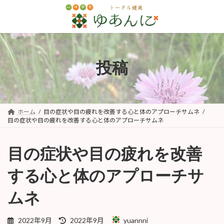
コ
ナ
ン
ビ
テ
ゲ
ン
ー
ツ
シ
へ
ョ
投稿
ス
ン
キ
に
ッ
移
プ
動
ホーム
目の症状や目の疲れを改善する心と体のアプローチサムネ
目の症状や目の疲れを改善する心と体のアプローチサムネ
目の症状や目の疲れを改善
する心と体のアプローチサ
ムネ
最
2022年9月
2022年9月
yuannni