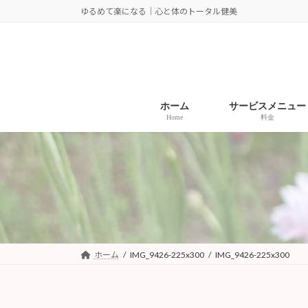
コ
ナ
ゆるめて楽になる｜心と体のトータル健美
ン
ビ
テ
ゲ
ン
ー
ツ
シ
へ
ョ
ホーム
サービスメニュー
ス
ン
Home
料金
キ
に
ッ
移
プ
動
ホーム
IMG_9426-225x300
IMG_9426-225x300