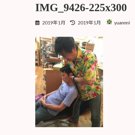
IMG_9426-225x300
最
2019年1月
2019年1月
yuannni
終
更
新
日
時
: