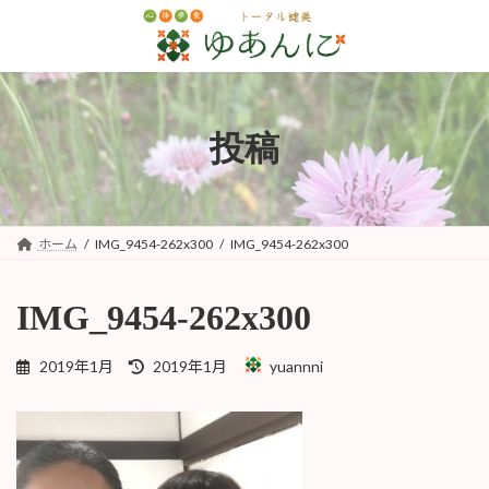
コ
ナ
ン
ビ
テ
ゲ
ン
ー
ツ
シ
へ
ョ
投稿
ス
ン
キ
に
ッ
移
プ
動
ホーム
IMG_9454-262x300
IMG_9454-262x300
IMG_9454-262x300
最
2019年1月
2019年1月
yuannni
終
更
新
日
時