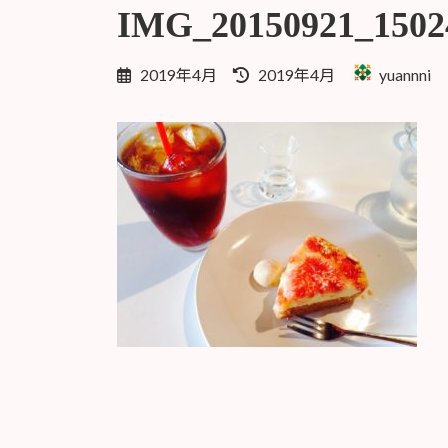
IMG_20150921_1502
最
2019年4月
2019年4月
yuannni
終
更
新
日
時
: