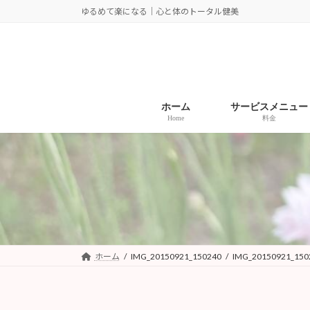
コ
ナ
ゆるめて楽になる｜心と体のトータル健美
ン
ビ
テ
ゲ
ン
ー
ツ
シ
へ
ョ
ホーム
サービスメニュー
ス
ン
Home
料金
キ
に
ッ
移
プ
動
ホーム
IMG_20150921_150240
IMG_20150921_150