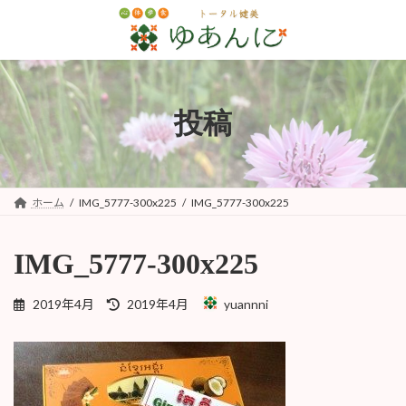
コ
ナ
ン
ビ
テ
ゲ
ン
ー
ツ
シ
へ
ョ
投稿
ス
ン
キ
に
ッ
移
プ
動
ホーム
IMG_5777-300x225
IMG_5777-300x225
IMG_5777-300x225
最
2019年4月
2019年4月
yuannni
終
更
新
日
時