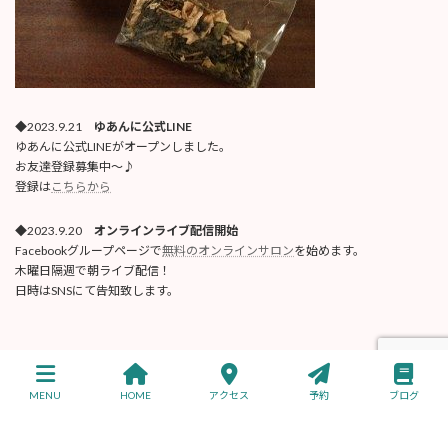
◆2023.9.21
ゆあんに公式LINE
ゆあんに公式LINEがオープンしました。
お友達登録募集中〜♪
登録は
こちらから
◆2023.9.20
オンラインライブ配信開始
Facebookグループページで
無料のオンラインサロン
を始めます。
木曜日隔週で朝ライブ配信！
日時はSNSにて告知致します。
Copyright © トータル健美ゆあんに 公式サイト All Rights Reserved.
MENU
HOME
アクセス
予約
ブログ