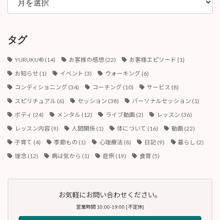
ー
カ
イ
ブ
タグ
YURUKU®︎
(14)
お客様の感想
(22)
お客様エピソード
(1)
お知らせ
(1)
イベント
(3)
ウォーキング
(6)
コンディショニング
(34)
コーチング
(10)
サービス
(8)
スピリチュアル
(6)
セッション
(38)
パーソナルセッション
(1)
ボディ
(24)
メンタル
(12)
ライブ動画
(2)
レッスン
(36)
レッスン内容
(9)
人間関係
(1)
体について
(16)
動画
(22)
子育て
(4)
季節もの
(1)
心理療法
(8)
日記
(9)
暮らし
(2)
理念
(12)
病は気から
(1)
症例
(19)
食育
(5)
お気軽にお問い合わせください。
営業時間 10:00-19:00 [不定休]