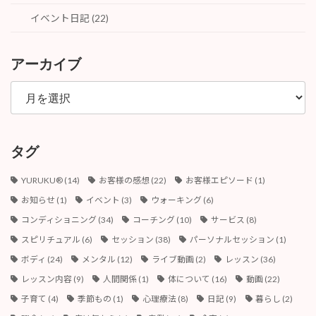
イベント日記 (22)
アーカイブ
ア
ー
カ
イ
ブ
タグ
YURUKU®︎
(14)
お客様の感想
(22)
お客様エピソード
(1)
お知らせ
(1)
イベント
(3)
ウォーキング
(6)
コンディショニング
(34)
コーチング
(10)
サービス
(8)
スピリチュアル
(6)
セッション
(38)
パーソナルセッション
(1)
ボディ
(24)
メンタル
(12)
ライブ動画
(2)
レッスン
(36)
レッスン内容
(9)
人間関係
(1)
体について
(16)
動画
(22)
子育て
(4)
季節もの
(1)
心理療法
(8)
日記
(9)
暮らし
(2)