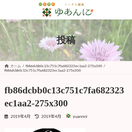
コ
ナ
ン
ビ
テ
ゲ
ン
ー
ツ
シ
へ
ョ
投稿
ス
ン
キ
に
ッ
移
プ
動
ホーム
fb86dcbb0c13c751c7fa682323ec1aa2-275x300
fb86dcbb0c13c751c7fa682323ec1aa2-275x300
fb86dcbb0c13c751c7fa682323
ec1aa2-275x300
最
2019年4月
2019年4月
yuannni
終
更