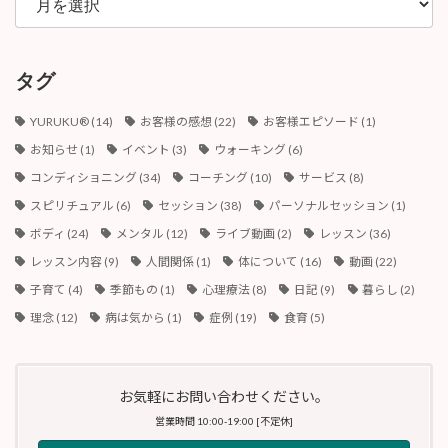
ー
カ
イ
ブ
タグ
YURUKU®︎
(14)
お客様の感想
(22)
お客様エピソード
(1)
お知らせ
(1)
イベント
(3)
ウォーキング
(6)
コンディショニング
(34)
コーチング
(10)
サービス
(8)
スピリチュアル
(6)
セッション
(38)
パーソナルセッション
(1)
ボディ
(24)
メンタル
(12)
ライブ動画
(2)
レッスン
(36)
レッスン内容
(9)
人間関係
(1)
体について
(16)
動画
(22)
子育て
(4)
季節もの
(1)
心理療法
(8)
日記
(9)
暮らし
(2)
理念
(12)
病は気から
(1)
症例
(19)
食育
(5)
お気軽にお問い合わせください。
営業時間 10:00-19:00 [不定休]