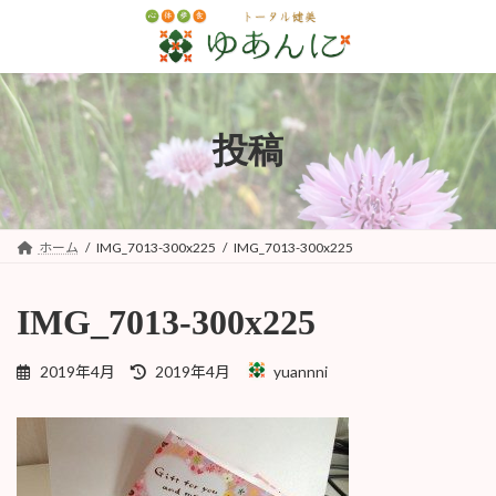
コ
ナ
ン
ビ
テ
ゲ
ン
ー
ツ
シ
へ
ョ
投稿
ス
ン
キ
に
ッ
移
プ
動
ホーム
IMG_7013-300x225
IMG_7013-300x225
IMG_7013-300x225
最
2019年4月
2019年4月
yuannni
終
更
新
日
時