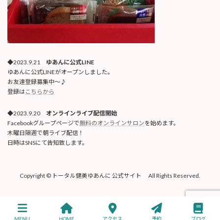
◆2023.9.21
ゆあんに公式LINE
ゆあんに公式LINEがオープンしました。
お友達登録募集中〜♪
登録は
こちらから
◆2023.9.20
オンラインライブ配信開始
Facebookグループページで
無料のオンラインサロン
を始めます。
木曜日隔週で朝ライブ配信！
日時はSNSにて告知致します。
Copyright © トータル健美ゆあんに 公式サイト All Rights Reserved.
MENU
HOME
アクセス
予約
ブログ