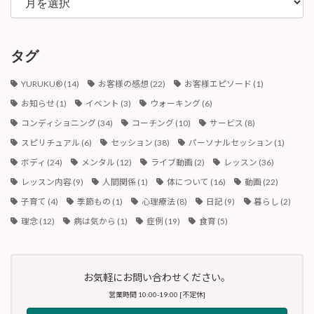
ー
カ
イ
ブ
タグ
YURUKU®︎
(14)
お客様の感想
(22)
お客様エピソード
(1)
お知らせ
(1)
イベント
(3)
ウォーキング
(6)
コンディショニング
(34)
コーチング
(10)
サービス
(8)
スピリチュアル
(6)
セッション
(38)
パーソナルセッション
(1)
ボディ
(24)
メンタル
(12)
ライブ動画
(2)
レッスン
(36)
レッスン内容
(9)
人間関係
(1)
体について
(16)
動画
(22)
子育て
(4)
季節もの
(1)
心理療法
(8)
日記
(9)
暮らし
(2)
理念
(12)
病は気から
(1)
症例
(19)
食育
(5)
お気軽にお問い合わせください。
営業時間 10:00-19:00 [不定休]