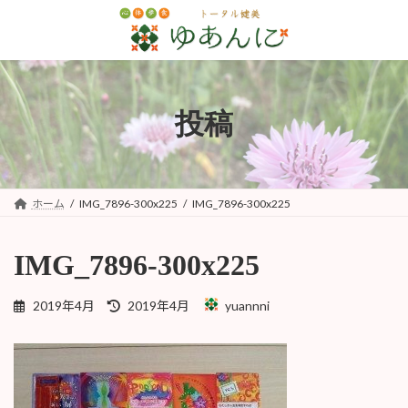
コ
ナ
ン
ビ
テ
ゲ
ン
ー
ツ
シ
へ
ョ
投稿
ス
ン
キ
に
ッ
移
プ
動
ホーム
IMG_7896-300x225
IMG_7896-300x225
IMG_7896-300x225
最
2019年4月
2019年4月
yuannni
終
更
新
日
時