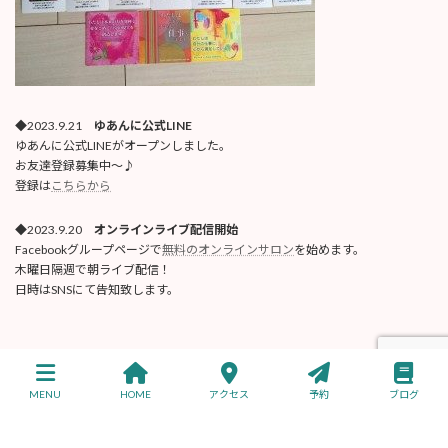
◆2023.9.21
ゆあんに公式LINE
ゆあんに公式LINEがオープンしました。
お友達登録募集中〜♪
登録は
こちらから
◆2023.9.20
オンラインライブ配信開始
Facebookグループページで
無料のオンラインサロン
を始めます。
木曜日隔週で朝ライブ配信！
日時はSNSにて告知致します。
Copyright © トータル健美ゆあんに 公式サイト All Rights Reserved.
MENU
HOME
アクセス
予約
ブログ