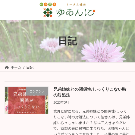
コ
ナ
ン
ビ
テ
ゲ
ン
ー
ツ
シ
へ
ョ
日記
ス
ン
キ
に
ッ
移
プ
動
ホーム
日記
兄弟姉妹との関係性/しっくりこない時
コンテンツ
の対処法
2023年5月
意外と鍵になる、兄弟姉妹との関係性/しっく
りこない時の対処法について 皆さんは、兄弟姉
妹いらっしゃいますか？ 私は三人きょうだい
で、両親の元に最初に生まれた、お姉ちゃんと
いうポジションで育ちました。子供の頃は弟と