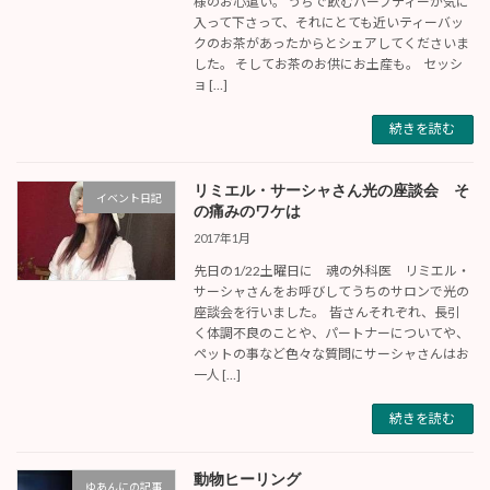
様のお心遣い。 うちで飲むハーブティーが気に
入って下さって、それにとても近いティーバッ
クのお茶があったからとシェアしてくださいま
した。 そしてお茶のお供にお土産も。 セッシ
ョ […]
続きを読む
リミエル・サーシャさん光の座談会 そ
イベント日記
の痛みのワケは
2017年1月
先日の1/22土曜日に 魂の外科医 リミエル・
サーシャさんをお呼びしてうちのサロンで光の
座談会を行いました。 皆さんそれぞれ、長引
く体調不良のことや、パートナーについてや、
ペットの事など色々な質問にサーシャさんはお
一人 […]
続きを読む
動物ヒーリング
ゆあんにの記事