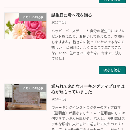
誕生日に母へ花を贈る
ゆあんにの記事
2016年8月
ハッピーバースデー！！ 自分の誕生日にはプレ
ゼント貰えたり、お祝いして貰えたり、を期待
しますよね。 皆さんに祝っていただけるなんて
嬉しい。 と同時に、よくここまで生きてきた
な。 いや、生かされてきたな。 今まで、決し
て順 […]
続きを読む
送られて来たウォーキングディプロマは
ゆあんにの記事
心が込もっていました
2014年8月
ウォーキングインストラクターのディプロマ
（証明書）が届きました！ ん？証明書にしては
何やらずいぶん分厚いぞ。 なんと、証明書はス
テキな額縁に入れられて送られて来たのです！
そして、Noriko先生のメッセージ。 「Nor […]