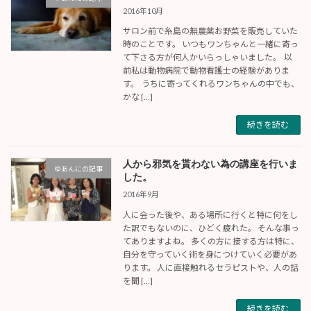
2016年10月
サロン前で糸島の無農薬お野菜を販売していた
時のことです。 いつもワンちゃんと一緒に寄っ
て下さる方が何人かいらっしゃいました。 以
前私は動物病院で動物看護士の経験がありま
す。 うちに寄ってくれるワンちゃんの中でも、
かな […]
続きを読む
人から邪気を貰わない為の講座を行いま
ゆあんにの記事
した。
2016年9月
人に会った後や、ある場所に行くと特に何をし
た訳でもないのに、ひどく疲れた。 そんな事っ
てありますよね。 多くの方に接する方は特に、
自分を守っていく術を身につけていく必要があ
ります。 人に直接触れるセラピストや、人の話
を聞 […]
続きを読む