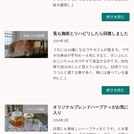
妹の面倒 […]
続きを読む
兎も施術とリハビリしたら回復しました
ゆあんにの記事
2019年5月
うちには10歳になるウサギさんが居ます。 ウサ
ギの寿命が平均６〜８年とすると、ずいぶんと
おじいちゃんのウサギで長生きな方です。白内
障で目はほとんど見えていません。 日頃うつら
うつらと寝てる事が多く、時には食べている最
中に […]
続きを読む
オリジナルブレンドハーブティがお気に
イベント日記
入り
2018年2月
日常にも美味しいハーブティをどうぞ。 とお客