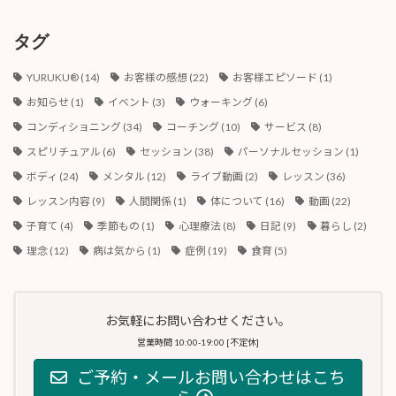
イ
ブ
タグ
YURUKU®︎
(14)
お客様の感想
(22)
お客様エピソード
(1)
お知らせ
(1)
イベント
(3)
ウォーキング
(6)
コンディショニング
(34)
コーチング
(10)
サービス
(8)
スピリチュアル
(6)
セッション
(38)
パーソナルセッション
(1)
ボディ
(24)
メンタル
(12)
ライブ動画
(2)
レッスン
(36)
レッスン内容
(9)
人間関係
(1)
体について
(16)
動画
(22)
子育て
(4)
季節もの
(1)
心理療法
(8)
日記
(9)
暮らし
(2)
理念
(12)
病は気から
(1)
症例
(19)
食育
(5)
お気軽にお問い合わせください。
営業時間 10:00-19:00 [不定休]
ご予約・メールお問い合わせはこち