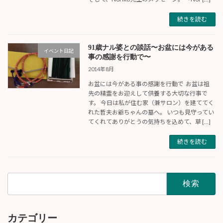
続きを読む
91歳ナル婆との談話〜お盆には今がある
イベント日記
事の感謝を行動で〜
2014年8月
お盆には今がある事の感謝を行動で お盆は祖
先の精霊をお迎えして供養する大切な行事で
す。 今日は私が住む家（兼サロン）を建ててく
れた哲夫お爺ちゃんの墓へ。 いつも見守ってい
てくれてありがとうの気持ちを込めて、草 […]
続きを読む
検
索:
カテゴリー