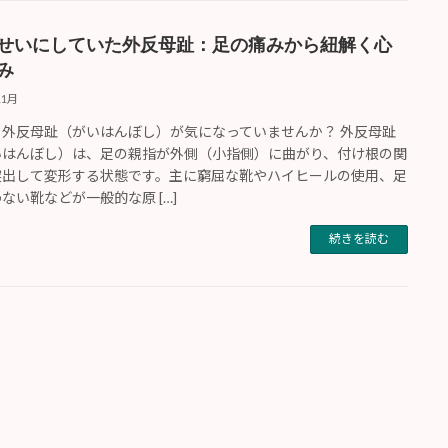
せいにしていた外反母趾：足の痛みから紐解く心
み
11月
、外反母趾（がいはんぼし）が気になっていませんか？ 外反母趾
いはんぼし）は、足の親指が外側（小指側）に曲がり、付け根の関
突出して変形する状態です。主に窮屈な靴やハイヒールの使用、足
ない靴などが一般的な原 […]
続きを読む