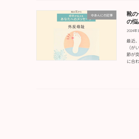
靴の
ゆあんにの記事
の悩
2024年
最近
（が
節が
に合わ