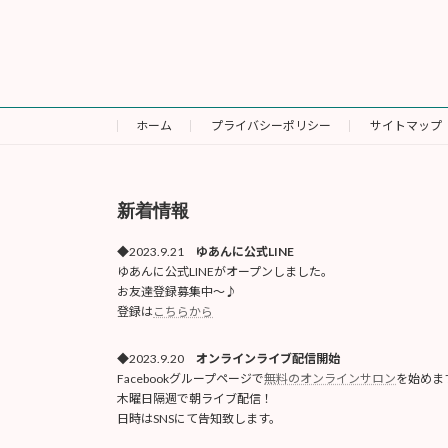
ホーム
プライバシーポリシー
サイトマップ
新着情報
◆2023.9.21
ゆあんに公式LINE
ゆあんに公式LINEがオープンしました。
お友達登録募集中〜♪
登録は
こちらから
◆2023.9.20
オンラインライブ配信開始
Facebookグループページで
無料のオンラインサロン
を始めま
木曜日隔週で朝ライブ配信！
日時はSNSにて告知致します。