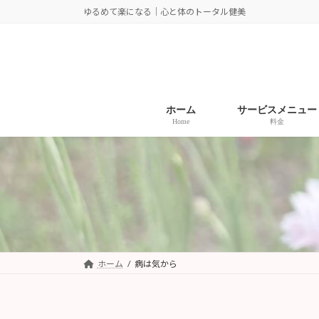
コ
ナ
ゆるめて楽になる｜心と体のトータル健美
ン
ビ
テ
ゲ
ン
ー
ツ
シ
へ
ョ
ホーム
サービスメニュー
ス
ン
Home
料金
キ
に
ッ
移
プ
動
ホーム
病は気から