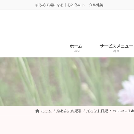
コ
ナ
ゆるめて楽になる｜心と体のトータル健美
ン
ビ
テ
ゲ
ン
ー
ツ
シ
へ
ョ
ホーム
サービスメニュー
ス
ン
Home
料金
キ
に
ッ
移
プ
動
ホーム
ゆあんにの記事
イベント日記
YURUKU