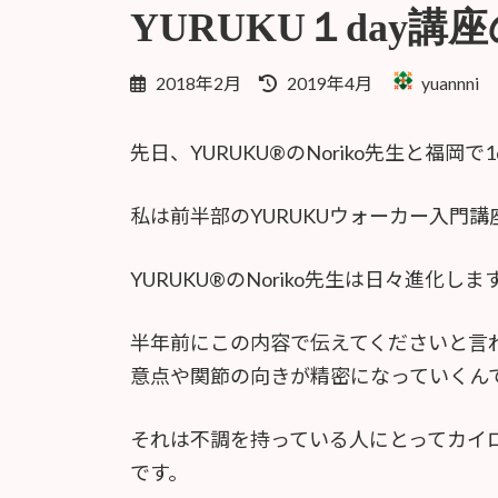
YURUKU１day
最
2018年2月
2019年4月
yuannni
終
更
先日、YURUKU®︎のNoriko先生と福岡
新
日
時
私は前半部のYURUKUウォーカー入門
:
YURUKU®︎のNoriko先生は日々進化しま
半年前にこの内容で伝えてくださいと言
意点や関節の向きが精密になっていくん
それは不調を持っている人にとってカイ
です。