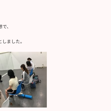
想で、
としました。