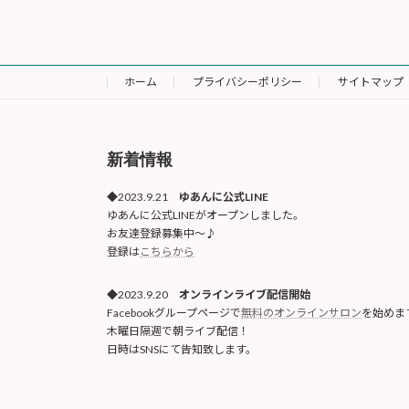
2019年12月
ホーム
プライバシーポリシー
サイトマップ
新着情報
◆2023.9.21
ゆあんに公式LINE
ゆあんに公式LINEがオープンしました。
お友達登録募集中〜♪
登録は
こちらから
◆2023.9.20
オンラインライブ配信開始
Facebookグループページで
無料のオンラインサロン
を始めま
木曜日隔週で朝ライブ配信！
日時はSNSにて告知致します。