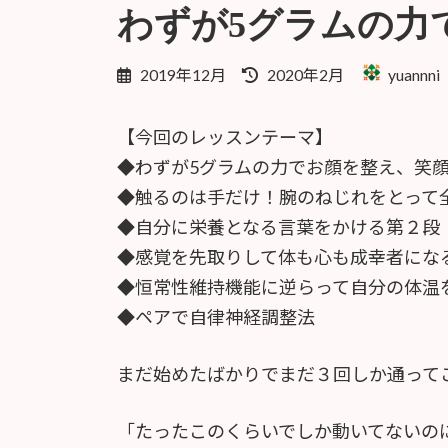
わずが5グラムの力
最
2019年12月
2020年2月
yuannni
終
更
【今回のレッスンテーマ】
新
日
◆わずが5グラムの力でお顔を整え、笑
時
◆触るのは手だけ！腕のねじれをとって
:
◆自分に栄養となる言葉をかける第２段（
◆感覚を先取りして体も心も成幸者にな
◆恒常性維持機能に逆らって自分の体温
◆ペアで自律神経調整法
まだ始めたばかりでまだ３回しか通って
「たったこのくらいでしか動いてないの