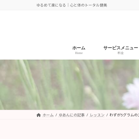
コ
ナ
ゆるめて楽になる｜心と体のトータル健美
ン
ビ
テ
ゲ
ン
ー
ツ
シ
へ
ョ
ホーム
サービスメニュー
ス
ン
Home
料金
キ
に
ッ
移
プ
動
ホーム
ゆあんにの記事
レッスン
わずが5グラムの