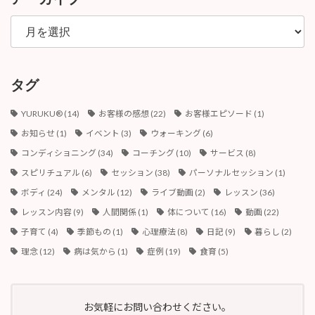
ア
ー
カ
イ
ブ
タグ
YURUKU®︎
(14)
お客様の感想
(22)
お客様エピソード
(1)
お知らせ
(1)
イベント
(3)
ウォーキング
(6)
コンディショニング
(34)
コーチング
(10)
サービス
(8)
スピリチュアル
(6)
セッション
(38)
パーソナルセッション
(1)
ボディ
(24)
メンタル
(12)
ライブ動画
(2)
レッスン
(36)
レッスン内容
(9)
人間関係
(1)
体について
(16)
動画
(22)
子育て
(4)
季節もの
(1)
心理療法
(8)
日記
(9)
暮らし
(2)
理念
(12)
病は気から
(1)
症例
(19)
食育
(5)
お気軽にお問い合わせください。