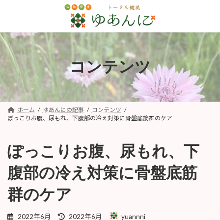
コ
ナ
ン
ビ
テ
ゲ
ン
ー
ツ
シ
へ
ョ
コンテンツ
ス
ン
キ
に
ッ
移
プ
動
ホーム
ゆあんにの記事
コンテンツ
ぽっこりお腹、尿もれ、下腹部の冷え対策に骨盤底筋群のケア
ぽっこりお腹、尿もれ、下
腹部の冷え対策に骨盤底筋
群のケア
最
2022年6月
2022年6月
yuannni