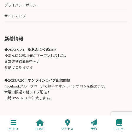
プライバシーポリシー
サイトマップ
新着情報
◆2023.9.21
ゆあんに公式LINE
ゆあんに公式LINEがオープンしました。
お友達登録募集中〜♪
登録は
こちらから
◆2023.9.20
オンラインライブ配信開始
Facebookグループページで
無料のオンラインサロン
を始めます。
木曜日隔週で朝ライブ配信！
日時はSNSにて告知致します。
Copyright © トータル健美ゆあんに 公式サイト All Rights Reserved.
MENU
HOME
アクセス
予約
ブログ