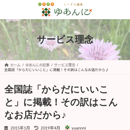
コ
ナ
ン
ビ
テ
ゲ
ン
ー
ツ
シ
へ
ョ
サービス理念
ス
ン
キ
に
ッ
移
プ
動
ホーム
ゆあんにの記事
サービス理念
全国誌「からだにいいこと」に掲載！その訳はこんなお店だから♪
全国誌「からだにいいこ
と」に掲載！その訳はこん
なお店だから♪
最
2015年1月
2019年4月
yuannni