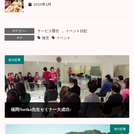
2019年1月
サービス理念
、
イベント日記
カテゴリー
理念
イベント
タグ
前の記事
福岡Noriko先生セミナー大成功♪
2015年1月
次の記事