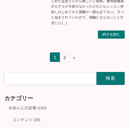
じめた生徒さんから嬉しいご報告。 解熱鎮痛薬
のセデスが手放せなかったけれどもレッスン参
加しはじめてから頭痛が一度も出てない。 ずっ
と悩まされていたので、頭痛にならないことが
信じら […]
続きを読む
投
1
2
»
固
固
定
定
稿
ペ
ペ
検
ー
ー
ナ
索:
ジ
ジ
ビ
カテゴリー
ゲ
ゆあんにの記事 (180)
ー
コンテンツ (38)
シ