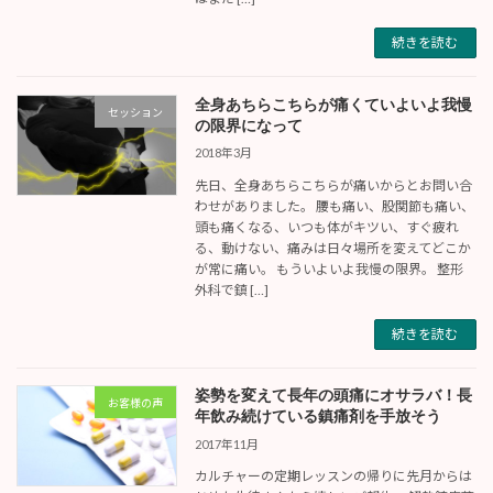
続きを読む
全身あちらこちらが痛くていよいよ我慢
セッション
の限界になって
2018年3月
先日、全身あちらこちらが痛いからとお問い合
わせがありました。 腰も痛い、股関節も痛い、
頭も痛くなる、いつも体がキツい、すぐ疲れ
る、動けない、痛みは日々場所を変えてどこか
が常に痛い。 もういよいよ我慢の限界。 整形
外科で鎮 […]
続きを読む
姿勢を変えて長年の頭痛にオサラバ！長
お客様の声
年飲み続けている鎮痛剤を手放そう
2017年11月
カルチャーの定期レッスンの帰りに先月からは