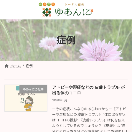
コ
ナ
ン
ビ
テ
ゲ
ン
ー
ツ
シ
へ
ョ
症例
ス
ン
キ
に
ッ
移
プ
動
ホーム
症例
アトピーや湿疹などの 皮膚トラブル が
ゆあんにの記事
出る体のココロ
2024年3月
ーその症状こんな心のあらわれかもー《アトピ
ーや湿疹などの 皮膚トラブル》 ”体に出る症状
はココロの投影” 『皮膚トラブル』は何を伝え
ようとしているのでしょうか？ 《皮膚》は ”自
分とそれ以外を分ける境界線” そして外部の […]