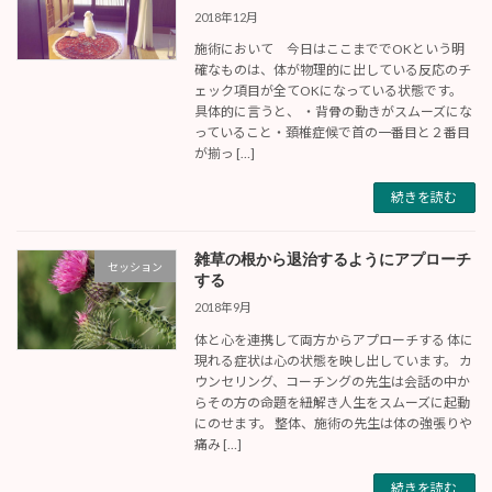
2018年12月
施術において 今日はここまででOKという明
確なものは、体が物理的に出している反応のチ
ェック項目が全てOKになっている状態です。
具体的に言うと、 ・背骨の動きがスムーズにな
っていること・頚椎症候で首の一番目と２番目
が揃っ […]
続きを読む
雑草の根から退治するようにアプローチ
セッション
する
2018年9月
体と心を連携して両方からアプローチする 体に
現れる症状は心の状態を映し出しています。 カ
ウンセリング、コーチングの先生は会話の中か
らその方の命題を紐解き人生をスムーズに起動
にのせます。 整体、施術の先生は体の強張りや
痛み […]
続きを読む