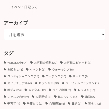
イベント日記 (22)
アーカイブ
ア
ー
カ
イ
ブ
タグ
YURUKU®︎
(14)
お客様の感想
(22)
お客様エピソード
(1)
お知らせ
(1)
イベント
(3)
ウォーキング
(6)
コンディショニング
(34)
コーチング
(10)
サービス
(8)
スピリチュアル
(6)
セッション
(38)
パーソナルセッション
(1)
ボディ
(24)
メンタル
(12)
ライブ動画
(2)
レッスン
(36)
レッスン内容
(9)
人間関係
(1)
体について
(16)
動画
(22)
子育て
(4)
季節もの
(1)
心理療法
(8)
日記
(9)
暮らし
(2)