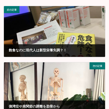
前の記事
飽食なのに現代人は新型栄養失調？！
2020年1月
次の記事
側湾症や肩関節の調整を肋骨から