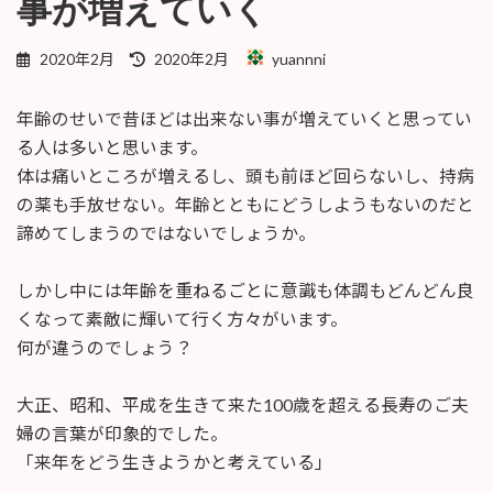
事が増えていく
最
2020年2月
2020年2月
yuannni
終
更
年齢のせいで昔ほどは出来ない事が増えていくと思ってい
新
日
る人は多いと思います。
時
体は痛いところが増えるし、頭も前ほど回らないし、持病
:
の薬も手放せない。年齢とともにどうしようもないのだと
諦めてしまうのではないでしょうか。
しかし中には年齢を重ねるごとに意識も体調もどんどん良
くなって素敵に輝いて行く方々がいます。
何が違うのでしょう？
大正、昭和、平成を生きて来た100歳を超える長寿のご夫
婦の言葉が印象的でした。
「来年をどう生きようかと考えている」