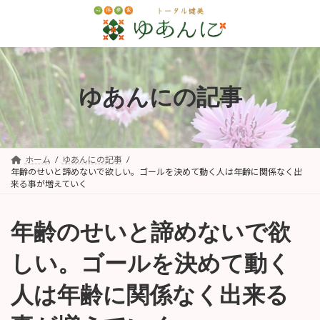
コ
ナ
ン
ビ
テ
ゲ
ン
ー
ツ
シ
へ
ョ
ゆあんにの記事
ス
ン
キ
に
ッ
移
プ
動
ホーム
ゆあんにの記事
年齢のせいと諦めないで欲しい。ゴールを決めて動く人は年齢に関係なく出
来る事が増えていく
年齢のせいと諦めないで欲
しい。ゴールを決めて動く
人は年齢に関係なく出来る