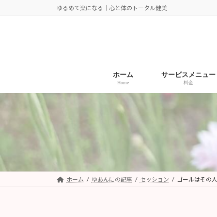
コ
ナ
ゆるめて楽になる｜心と体のトータル健美
ン
ビ
テ
ゲ
ン
ー
ツ
シ
へ
ョ
ホーム
サービスメニュー
ス
ン
Home
料金
キ
に
ッ
移
プ
動
ホーム
ゆあんにの記事
セッション
ゴールはその