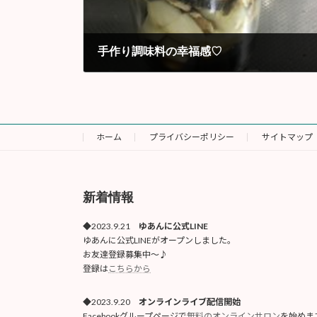
手作り調味料の幸福感♡
2017年9月
ホーム
プライバシーポリシー
サイトマップ
新着情報
◆2023.9.21
ゆあんに公式LINE
ゆあんに公式LINEがオープンしました。
お友達登録募集中〜♪
登録は
こちらから
◆2023.9.20
オンラインライブ配信開始
Facebookグループページで
無料のオンラインサロン
を始めま