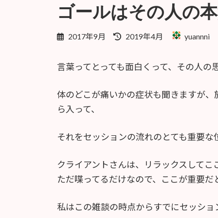
ゴールはその人の本
最
2017年9月
2019年4月
yuannni
終
更
言葉ってとっても面白くって、その人の
新
日
時
体のどこが痛いかの症状も聞きますが、
:
ら入って、
それをセッションの流れのとても重要な
クライアントさんは、リラックスしてこ
ただ喋ってるだけなので、ここが重要だ
私はこの雑談の時点からすでにセッショ