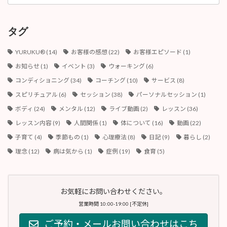
カ
イ
ブ
タグ
YURUKU®︎
(14)
お客様の感想
(22)
お客様エピソード
(1)
お知らせ
(1)
イベント
(3)
ウォーキング
(6)
コンディショニング
(34)
コーチング
(10)
サービス
(8)
スピリチュアル
(6)
セッション
(38)
パーソナルセッション
(1)
ボディ
(24)
メンタル
(12)
ライブ動画
(2)
レッスン
(36)
レッスン内容
(9)
人間関係
(1)
体について
(16)
動画
(22)
子育て
(4)
季節もの
(1)
心理療法
(8)
日記
(9)
暮らし
(2)
理念
(12)
病は気から
(1)
症例
(19)
食育
(5)
お気軽にお問い合わせください。
営業時間 10:00-19:00 [不定休]
ご予約・メールお問い合わせはこち