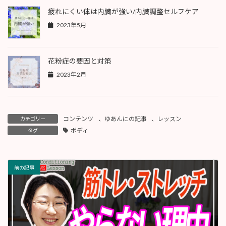
疲れにくい体は内臓が強い/内臓調整セルフケア
2023年5月
花粉症の要因と対策
2023年2月
コンテンツ
、
ゆあんにの記事
、
レッスン
カテゴリー
ボディ
タグ
前の記事