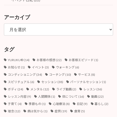
アーカイブ
ア
ー
カ
イ
ブ
タグ
YURUKU®︎
(14)
お客様の感想
(22)
お客様エピソード
(1)
お知らせ
(1)
イベント
(3)
ウォーキング
(6)
コンディショニング
(34)
コーチング
(10)
サービス
(8)
スピリチュアル
(6)
セッション
(38)
パーソナルセッション
(1)
ボディ
(24)
メンタル
(12)
ライブ動画
(2)
レッスン
(36)
レッスン内容
(9)
人間関係
(1)
体について
(16)
動画
(22)
子育て
(4)
季節もの
(1)
心理療法
(8)
日記
(9)
暮らし
(2)
理念
(12)
病は気から
(1)
症例
(19)
食育
(5)