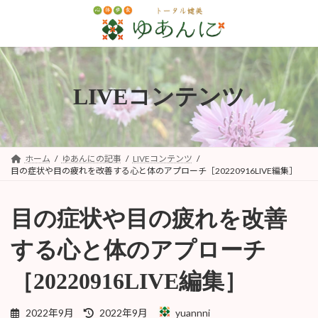
コ
ナ
ン
ビ
テ
ゲ
ン
ー
ツ
シ
へ
ョ
LIVEコンテンツ
ス
ン
キ
に
ッ
移
プ
動
ホーム
ゆあんにの記事
LIVEコンテンツ
目の症状や目の疲れを改善する心と体のアプローチ［20220916LIVE編集］
目の症状や目の疲れを改善
する心と体のアプローチ
［20220916LIVE編集］
最
2022年9月
2022年9月
yuannni